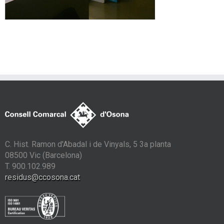
C. Hist. Ramon d'Abadal i de Vinyals, 5 3a planta
08500 Vic (Barcelona)
T. 900.102.989
residus@ccosona.cat