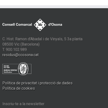
C. Hist. Ramon d'Abadal i de Vinyals, 5 3a planta
08500 Vic (Barcelona)
T. 900.102.989
residus@ccosona.cat
Política de privacitat i protecció de dades
Política de cookies
Inscriu-te a la newsletter